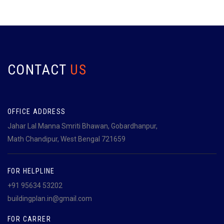
CONTACT
US
OFFICE ADDRESS
Jahar Lal Manna Smriti Bhawan, Gobardhanpur,
Math Chandipur, West Bengal 721659
FOR HELPLINE
+91 95634 53202
buildingplan.in@gmail.com
FOR CARRER